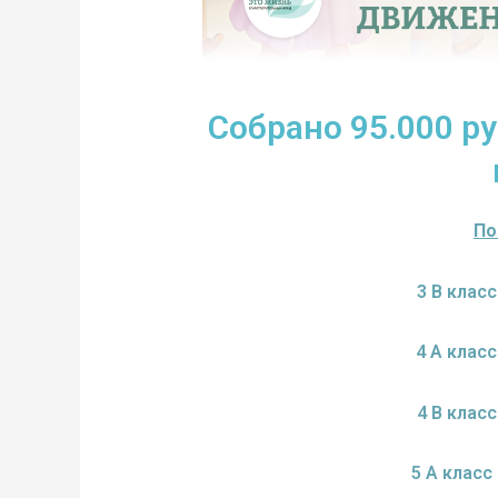
Собрано 95.000 р
По
3 В клас
4 А клас
4 В клас
5 А клас