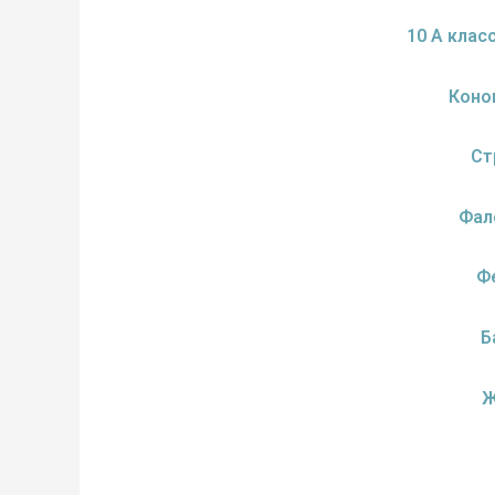
10 А клас
Коно
Ст
Фал
Ф
Б
Ж