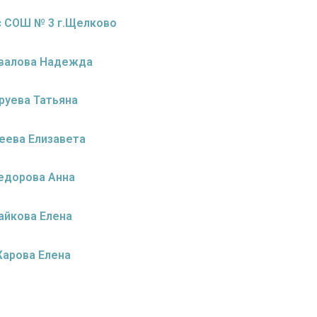
с СОШ № 3 г.Щелково
валова Надежда
руева Татьяна
еева Елизавета
едорова Анна
айкова Елена
арова Елена